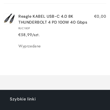
koszyk
€0,00
Reagle KABEL USB-C 4.0 8K
THUNDERBOLT 4 PD 100W 40 Gbps
RUC180P
€58,99/szt.
Ilość
Wyprzedane
Ładowanie...
Szybkie linki