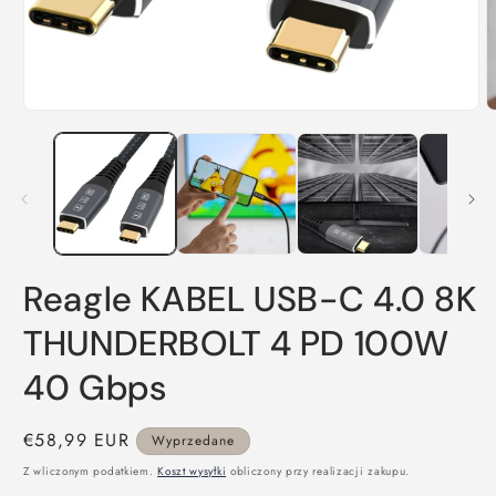
O
Otwórz
m
multimedia
2
1
w
w
o
oknie
m
modalnym
Reagle KABEL USB-C 4.0 8K
THUNDERBOLT 4 PD 100W
40 Gbps
Cena
€58,99 EUR
Wyprzedane
regularna
Z wliczonym podatkiem.
Koszt wysyłki
obliczony przy realizacji zakupu.