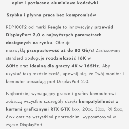
oplot
i
pozłacane aluminiowe końcówki
Szybka i płynna praca bez kompromisów
RDP100P2 od marki Reagle to innowacyjny
przewód
DisplayPort 2.0 o najwyższych parametrach
dostępnych na rynku
. Oferuje
niezwykłą
przepustowość aż do 80 Gb/s
! Zastosowany
standard obsługuje
rozdzielczość 16K w
60Hz
oraz
idealną dla graczy 4K w 165Hz
. Aby
uzyskać taką rozdzielczość, upewnij się, że Twój monitor i
komputer posiadają port DisplayPort 2.0.
Najbardziej wymagający gracze i graficy komputerowi
zobaczą wszystkie szczegóły dzięki
kompatybilności z
kartami graficznymi RTX GTX
1xxx, 20xx, 30xx, RX 5xxx,
6xxx oraz ze wszystkimi poprzednimi wyposażonymi w
złącze DisplayPort.