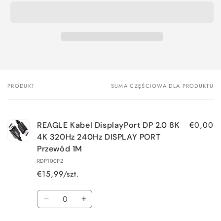
PRODUKT
SUMA CZĘŚCIOWA DLA PRODUKTU
Twój
koszyk
€0,00
REAGLE Kabel DisplayPort DP 2.0 8K
4K 320Hz 240Hz DISPLAY PORT
Przewód 1M
RDP100P2
€15,99/szt.
Ilość
Zmniejsz
Zwiększ
ilość
ilość