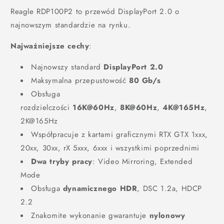
Reagle RDP100P2 to przewód DisplayPort 2.0 o
najnowszym standardzie na rynku.
Najważniejsze cechy
:
Najnowszy standard
DisplayPort 2.0
Maksymalna przepustowość
80 Gb/s
Obsługa
rozdzielczości
16K@60Hz
,
8K@60Hz
,
4K@165Hz
,
2K@165Hz
Współpracuje z kartami graficznymi RTX GTX 1xxx,
20xx, 30xx, rX 5xxx, 6xxx i wszystkimi poprzednimi
Dwa tryby pracy
: Video Mirroring, Extended
Mode
Obsługa
dynamicznego HDR
, DSC 1.2a, HDCP
2.2
Znakomite wykonanie gwarantuje
nylonowy