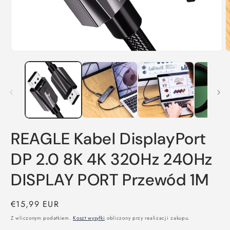
O
Otwórz
m
multimedia
2
1
w
w
o
oknie
m
modalnym
REAGLE Kabel DisplayPort
DP 2.0 8K 4K 320Hz 240Hz
DISPLAY PORT Przewód 1M
Cena
€15,99 EUR
regularna
Z wliczonym podatkiem.
Koszt wysyłki
obliczony przy realizacji zakupu.