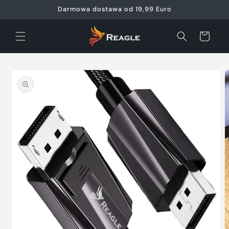
Przejdź
Darmowa dostawa od 19,99 Euro
do
treści
Koszyk
Pomiń,
aby
przejść
do
informacji
o
produkcie