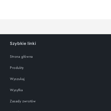
dla
dla
Default
Default
Title
Title
Ładowanie...
Szybkie linki
Strona główna
Produkty
Wyszukaj
Wysyłka
Zasady zwrotów