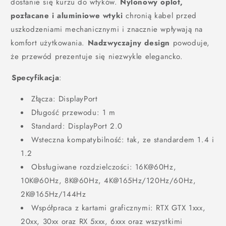
dostanie się kurzu do wtyków.
Nylonowy oplot,
pozłacane i aluminiowe wtyki
chronią kabel przed
uszkodzeniami mechanicznymi i znacznie wpływają na
komfort użytkowania.
Nadzwyczajny design
powoduje,
że przewód prezentuje się niezwykle elegancko.
Specyfikacja
:
Złącza: DisplayPort
Długość przewodu: 1 m
Standard: DisplayPort 2.0
Wsteczna kompatybilność: tak, ze standardem 1.4 i
1.2
Obsługiwane rozdzielczości: 16K@60Hz,
10K@60Hz, 8K@60Hz, 4K@165Hz/120Hz/60Hz,
2K@165Hz/144Hz
Współpraca z kartami graficznymi: RTX GTX 1xxx,
20xx, 30xx oraz RX 5xxx, 6xxx oraz wszystkimi