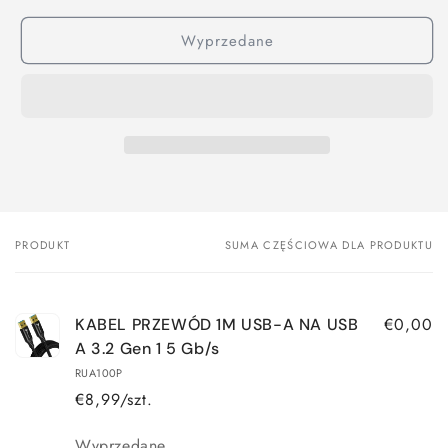
Wyprzedane
PRODUKT
SUMA CZĘŚCIOWA DLA PRODUKTU
Twój
koszyk
€0,00
KABEL PRZEWÓD 1M USB-A NA USB
A 3.2 Gen 1 5 Gb/s
RUA100P
€8,99/szt.
Ilość
Wyprzedane