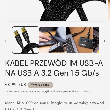
Otwórz
O
multimedia
m
1
2
w
w
oknie
o
modalnym
m
KABEL PRZEWÓD 1M USB-A
NA USB A 3.2 Gen 1 5 Gb/s
Cena
€8,99 EUR
Wyprzedane
regularna
Z wliczonym podatkiem.
Koszt wysyłki
obliczony przy realizacji zakupu.
Model RUA100P od marki Reagle to uniwersalny przewód
USB-A 3.2 Gen 1.