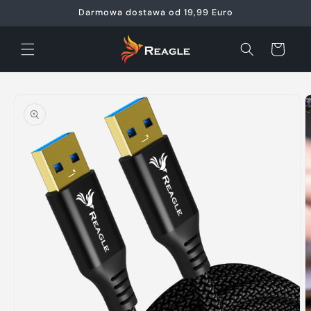
Przejdź
Darmowa dostawa od 19,99 Euro
do
treści
Koszyk
Pomiń,
aby
przejść
do
informacji
o
produkcie