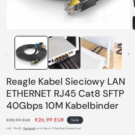
M
Medien
2
1
i
in
M
Modal
ö
öffnen
Reagle Kabel Sieciowy LAN
ETHERNET RJ45 Cat8 SFTP
40Gbps 10M Kabelbinder
Normaler
Verkaufspreis
€26,99 EUR
€28,99 EUR
Sale
Preis
inkl. MwSt.
Versand
wird beim Checkout berechnet