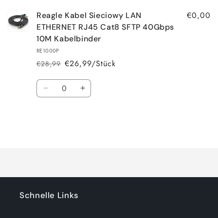
€0,00
Reagle Kabel Sieciowy LAN
ETHERNET RJ45 Cat8 SFTP 40Gbps
10M Kabelbinder
RE1000P
€26,99/Stück
€28,99
Normaler
Verkaufspreis
Preis
Anzahl
Verringere
Erhöhe
die
die
Menge
Menge
für
für
Default
Default
Wird
Title
Title
geladen ...
Schnelle Links