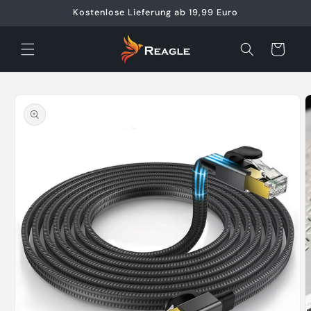
Direkt
Kostenlose Lieferung ab 19,99 Euro
zum
Inhalt
Warenkorb
oduktinformationen
ringen