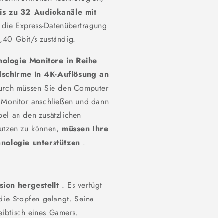
is zu 32 Audiokanäle mit
 die Express-Datenübertragung
,40 Gbit/s zuständig.
nologie
Monitore in Reihe
dschirme in 4K-Auflösung an
rch müssen Sie den Computer
n Monitor anschließen und dann
bel an den zusätzlichen
nutzen zu können,
müssen Ihre
nologie unterstützen
.
sion hergestellt
. Es verfügt
 die Stopfen gelangt. Seine
eibtisch eines Gamers.