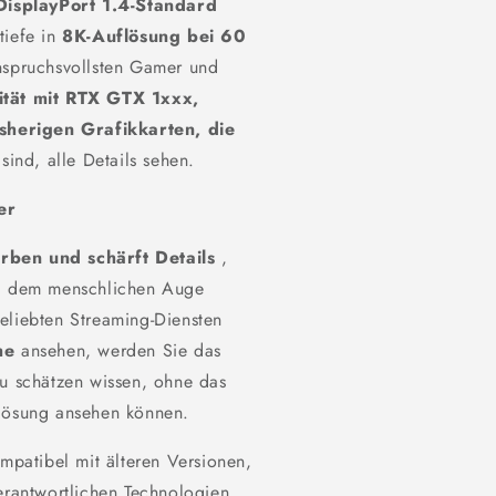
DisplayPort 1.4-Standard
tiefe in
8K-Auflösung bei 60
nspruchsvollsten Gamer und
ität mit RTX GTX 1xxx,
sherigen Grafikkarten, die
sind, alle Details sehen.
er
rben und schärft Details
,
nd dem menschlichen Auge
eliebten Streaming-Diensten
me
ansehen, werden Sie das
u schätzen wissen, ohne das
flösung ansehen können.
mpatibel mit älteren Versionen,
erantwortlichen Technologien,