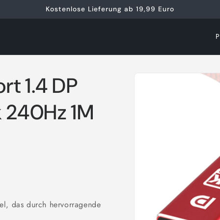
Kostenlose Lieferung ab 19,99 Euro
L
a
n
Zu
rt 1.4 DP
d
Produktinformationen
springen
/
k 240Hz 1M
R
e
g
i
o
n
el, das durch hervorragende