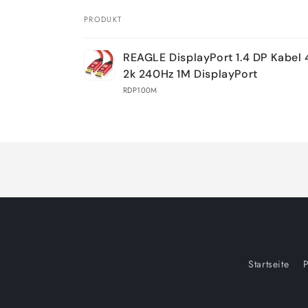
PRODUKT
Dein
REAGLE DisplayPort 1.4 DP Kabel 
Warenkorb
2k 240Hz 1M DisplayPort
RDP100M
Wird
geladen ...
Startseite
P