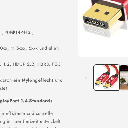
z
,
4K@144Hz
,
0xx, rX 5xxx, 6xxx und allen
Medien
SC 1.2, HDCP 2.2, HBR3, FEC
1
in
Modal
öffnen
 durch
ein Nylongeflecht
und
stet
playPort 1.4-Standards
r effiziente und schnelle
g in Ihrer Freizeit entwickelt