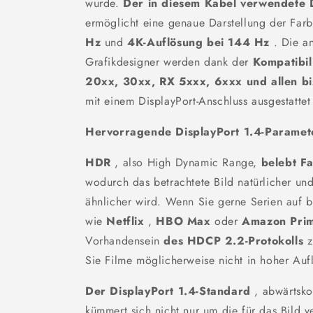
wurde.
Der in diesem Kabel verwendete 
ermöglicht eine genaue Darstellung der Farb
Hz
und
4K-Auflösung bei 144 Hz
. Die a
Grafikdesigner werden dank der
Kompatibil
20xx, 30xx, RX 5xxx, 6xxx und allen bi
mit einem DisplayPort-Anschluss ausgestattet 
Hervorragende DisplayPort 1.4-Paramet
HDR
, also High Dynamic Range,
belebt Fa
wodurch das betrachtete Bild natürlicher u
ähnlicher wird. Wenn Sie gerne Serien auf b
wie
Netflix
,
HBO Max
oder
Amazon Pri
Vorhandensein
des HDCP 2.2-Protokolls
z
Sie Filme möglicherweise nicht in hoher Au
Der DisplayPort 1.4-Standard
, abwärtsko
kümmert sich nicht nur um die für das Bild v