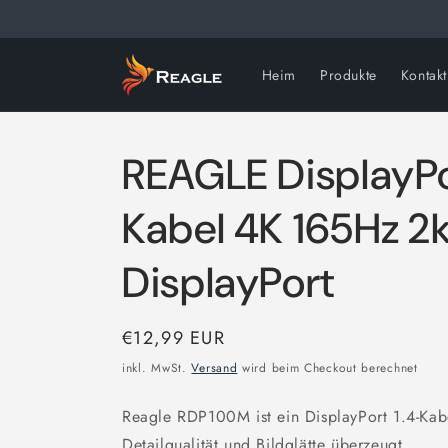
Direkt
zum
Inhalt
Heim
Produkte
Kontakt
REAGLE DisplayPo
Kabel 4K 165Hz 2
DisplayPort
Normaler
€12,99 EUR
Preis
inkl. MwSt.
Versand
wird beim Checkout berechnet
Reagle RDP100M ist ein DisplayPort 1.4-Kab
Detailqualität und Bildglätte überzeugt.