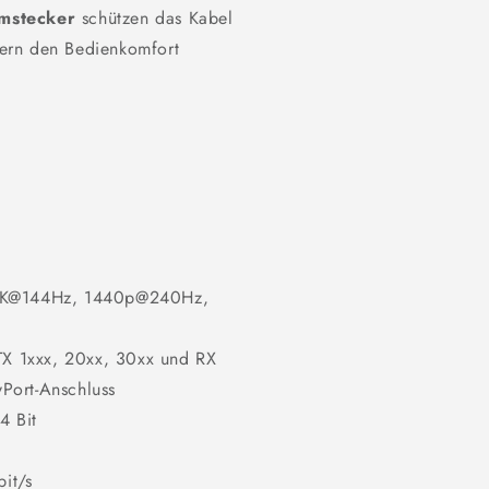
umstecker
schützen das Kabel
ern den Bedienkomfort
 4K@144Hz, 1440p@240Hz,
GTX 1xxx, 20xx, 30xx und RX
yPort-Anschluss
4 Bit
it/s