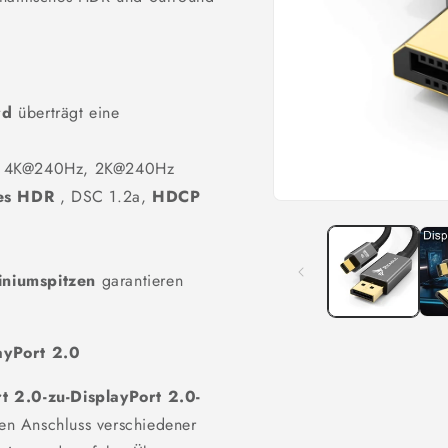
rd
überträgt eine
 4K@240Hz, 2K@240Hz
es HDR
, DSC 1.2a,
HDCP
Medien
1
in
Modal
öffnen
iniumspitzen
garantieren
ayPort 2.0
rt 2.0-zu-DisplayPort 2.0-
den Anschluss verschiedener