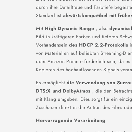
durch ihre Detailtreue und Farbtiefe begeiste
Standard ist
abwärtskompatibel mit frühe
Mit High Dynamic Range
, also
dynamis
Bild in kräftigeren Farben und tieferen Sch
Vorhandensein
des HDCP 2.2-Protokolls
i
von Materialien auf beliebten Streaming-Di
oder Amazon Prime erforderlich sein, da es
Kopieren des hochauflösenden Signals verant
Es ermöglicht
die Verwendung von Surro
DTS:X und DolbyAtmos
, die den Betrachte
mit Klang umgeben. Dies sorgt für ein einzig
Zuschauer direkt in die Action des Films oder
Hervorragende Verarbeitung