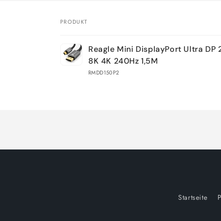
PRODUKT
Dein
Reagle Mini DisplayPort Ultra DP 
Warenkorb
8K 4K 240Hz 1,5M
RMDD150P2
Wird
geladen ...
Startseite
P