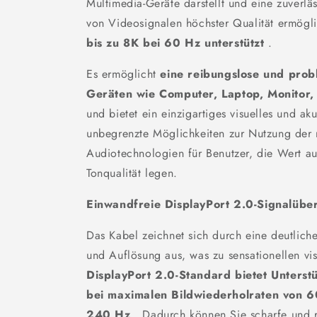
Multimedia-Geräte darstellt und eine zuverl
von Videosignalen höchster Qualität ermögl
bis zu 8K bei 60 Hz unterstützt
.
Es ermöglicht
eine reibungslose und pro
Geräten wie Computer, Laptop, Monitor,
und bietet ein einzigartiges visuelles und aku
unbegrenzte Möglichkeiten zur Nutzung der 
Audiotechnologien für Benutzer, die Wert au
Tonqualität legen.
Einwandfreie DisplayPort 2.0-Signalübe
Das Kabel zeichnet sich durch eine deutlich
und Auflösung aus, was zu sensationellen vis
DisplayPort 2.0-Standard bietet Unterst
bei maximalen Bildwiederholraten von 
240 Hz
. Dadurch können Sie scharfe und re