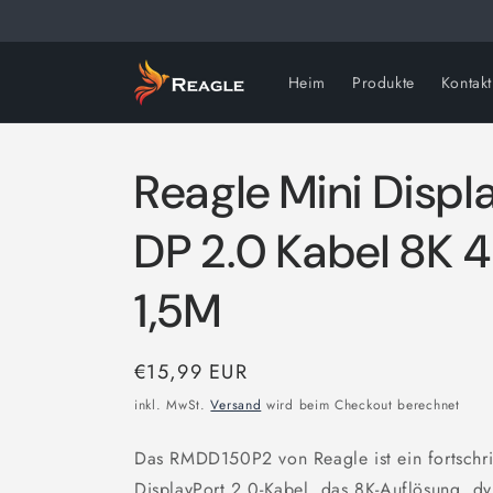
Direkt
zum
Inhalt
Heim
Produkte
Kontakt
Reagle Mini Displ
DP 2.0 Kabel 8K 
1,5M
Normaler
€15,99 EUR
Preis
inkl. MwSt.
Versand
wird beim Checkout berechnet
Das RMDD150P2 von Reagle ist ein fortschritt
DisplayPort 2.0-Kabel, das 8K-Auflösung, 