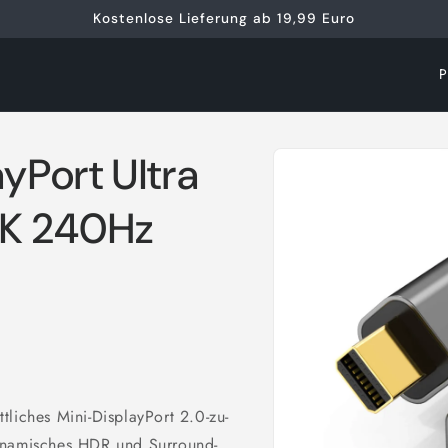
Kostenlose Lieferung ab 19,99 Euro
L
a
n
Zu
ayPort Ultra
d
Produktinformationen
springen
/
4K 240Hz
R
e
g
i
o
n
liches Mini-DisplayPort 2.0-zu-
dynamisches HDR und Surround-