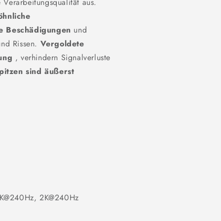
 Verarbeitungsqualität aus.
öhnliche
he Beschädigungen
und
 und Rissen.
Vergoldete
dung
, verhindern Signalverluste
pitzen sind äußerst
, 4K@240Hz, 2K@240Hz