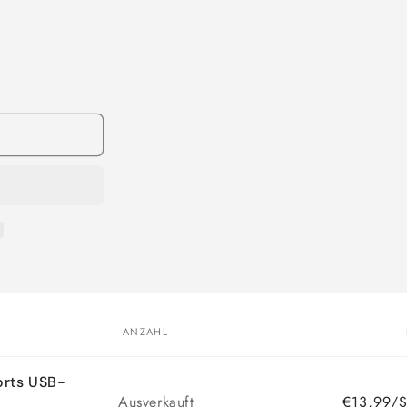
ANZAHL
orts USB-
Anzahl
Ausverkauft
€13,99/S