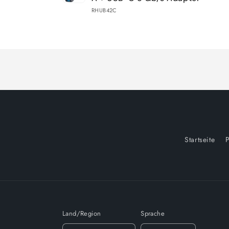
RHUB42C
Wird
geladen ...
Startseite
P
Land/Region
Sprache