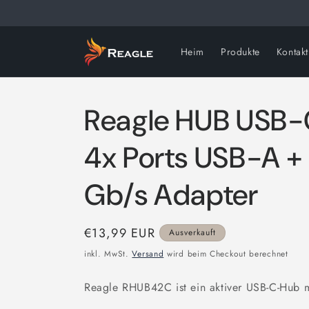
Direkt
zum
Inhalt
Heim
Produkte
Kontakt
Reagle HUB USB-
4x Ports USB-A +
Gb/s Adapter
Normaler
€13,99 EUR
Ausverkauft
Preis
inkl. MwSt.
Versand
wird beim Checkout berechnet
Reagle RHUB42C ist ein aktiver USB-C-Hub m