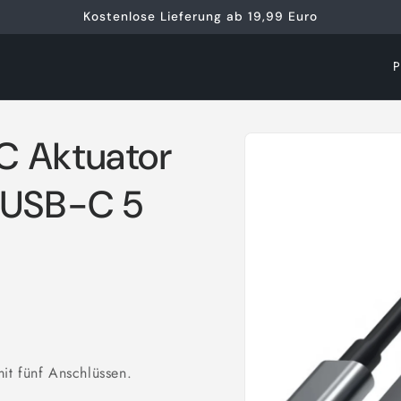
Kostenlose Lieferung ab 19,99 Euro
L
a
n
Zu
C Aktuator
d
Produktinformationen
springen
/
 USB-C 5
R
e
g
i
o
n
it fünf Anschlüssen.