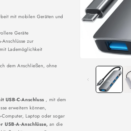
beit mit mobilen Geräten und
vollere Geräte
-Anschlüsse zur
mit Lademöglichkeit
Medien
nach dem Anschließen, ohne
1
in
Modal
öffnen
mit USB-C-Anschluss
, mit dem
üsse erweitern können,
-Computer, Laptop oder sogar
er USB-A-Anschlüsse,
an die