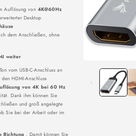
en Auflösung von
4K@60Hz
rweiterter Desktop
häuse
nach dem Anschließen, ohne
MI weiter
Medien
1
 Ton vom USB-C-Anschluss an
in
Modal
er den HDMI-Anschluss
öffnen
Auflösung von 4K bei 60 Hz
lität. Dank ihm können Sie
schließen und groß angelegte
b Sie bei der Arbeit oder im
e Richtung
. Damit können Sie