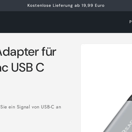
Kostenlose Lieferung ab 19,99 Euro
L
a
n
Zu
apter für
d
Produktinformationen
springen
/
c USB C
R
e
g
i
o
Sie ein Signal von USB-C an
n