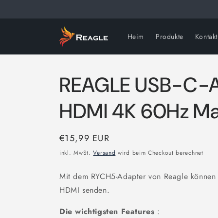
Direkt
zum
Inhalt
Heim
Produkte
Kontakt
REAGLE USB-C-Ad
HDMI 4K 60Hz Ma
Normaler
€15,99 EUR
Preis
inkl. MwSt.
Versand
wird beim Checkout berechnet
Mit dem RYCH5-Adapter von Reagle können 
HDMI senden.
Die wichtigsten Features
: