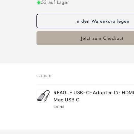
53 auf Lager
In den Warenkorb legen
Jetzt zum Checkout
PRODUKT
Dein
REAGLE USB-C-Adapter für HDMI
Warenkorb
Mac USB C
RYCH5
Wird
geladen ...