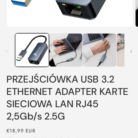
Medien
M
1
2
in
i
Modal
M
öffnen
ö
PRZEJŚCIÓWKA USB 3.2
ETHERNET ADAPTER KARTE
SIECIOWA LAN RJ45
2,5Gb/s 2.5G
Normaler
€18,99 EUR