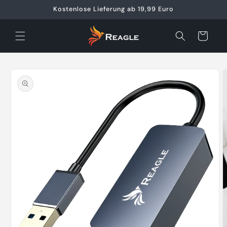
Direkt
Kostenlose Lieferung ab 19,99 Euro
zum
Inhalt
Warenkorb
oduktinformationen
ringen