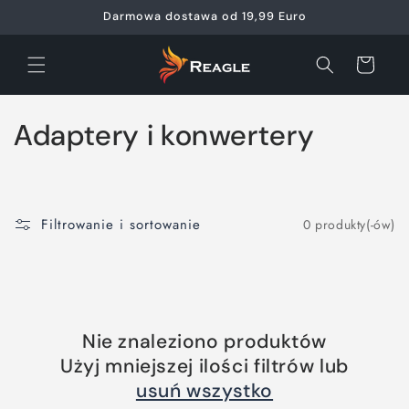
Przejdź
Darmowa dostawa od 19,99 Euro
do
treści
Koszyk
K
Adaptery i konwertery
o
l
Filtrowanie i sortowanie
0 produkty(-ów)
e
k
c
Nie znaleziono produktów
j
Użyj mniejszej ilości filtrów lub
a
usuń wszystko